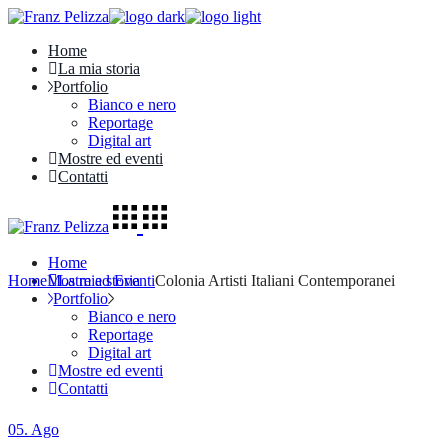
Skip
to
Home
the
La mia storia
content
Portfolio
Bianco e nero
Reportage
Digital art
Mostre ed eventi
Contatti
Home
Home
Mostre ed Eventi
La mia storia
Colonia Artisti Italiani Contemporanei
Portfolio
Bianco e nero
Reportage
Digital art
Mostre ed eventi
Contatti
05.
Ago